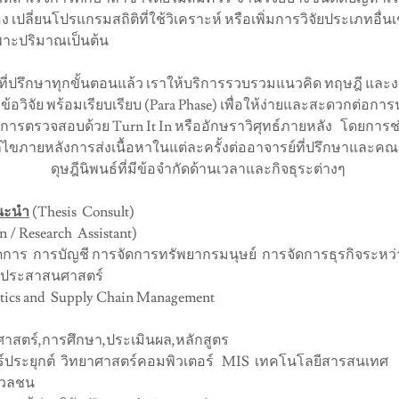
ง เปลี่ยนโปรแกรมสถิติที่ใช้วิเคราะห์ หรือเพิ่มการวิจัยประเภทอื่
ฉพาะปริมาณเป็นต้น
่ปรึกษาทุกขั้นตอนแล้ว เราให้บริการรวบรวมแนวคิด ทฤษฎี และงานวิจ
บหัวข้อวิจัย พร้อมเรียบเรียบ (Para Phase) เพื่อให้ง่ายและสะดวกต
 จากการตรวจสอบด้วย Turn It In หรืออักษราวิศุทธ์ภายหลัง โดยการ
ก้ไขภายหลังการส่งเนื้อหาในแต่ละครั้งต่ออาจารย์ที่ปรึกษาและ
ดุษฎีนิพนธ์ที่มีข้อจำกัดด้านเวลาและกิจธุระต่างๆ
แนะนำ
(Thesis Consult)
n / Research Assistant)
การ การบัญชี การจัดการทรัพยากรมนุษย์ การจัดการธุรกิจระหว่
ัฐประสาสนศาสตร์
tics and Supply Chain Management
ศาสตร์,การศึกษา,ประเมินผล,หลักสูตร
สตร์ประยุกต์ วิทยาศาสตร์คอมพิวเตอร์ MIS เทคโนโลยีสารสนเทศ
มวลชน