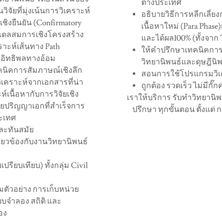
ต่างประเทศ
ัยที่มุ่งเน้นการวิเคราะห์
อธิบายวิธีการหลีกเลี่ย
ชิงยืนยัน (Confirmatory
เนื้อหาใหม่ (Para Phase
มเดลสมการเชิงโครงสร้าง
และได้ผล100% (ทั้งจาก T
ราะห์เส้นทาง Path
ให้คำปรึกษาเทคนิคการ
ะอิทธิพลทางอ้อม
วิทยานิพนธ์และดุษฎีนิพ
นิคการสัมภาษณ์เชิงลึก
สอนการใช้โปรแกรมวิเ
เคราะห์จากเอกสารที่น่า
ถูกต้อง รวดเร็ว ไม่มีกั๊ก
ห์เนื้อหากับการวิจัยเชิง
เราให้บริการ รับทำวิทยานิพ
ัยปริญญาเอกที่สำเร็จการ
ปรึกษา ทุกขั้นตอน ตั้งแต่
ะเทศ
และทันสมัย
่ยวข้องกับงานวิทยานิพนธ์
ยบเทียบ) ทั้งกลุ่ม Civil
ัวอย่าง การเก็บหน่วย
บจำลอง สถิติ และ
อง