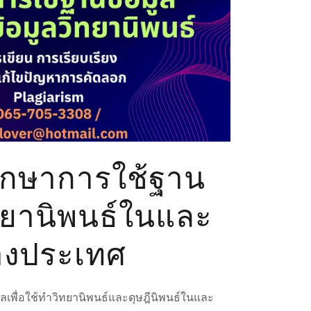
ึกษาการใช้ฐาน
ิทยานิพนธ์ในและ
างประเทศ
ลเพื่อใช้ทำวิทยานิพนธ์และดุษฎีนิพนธ์ในและ