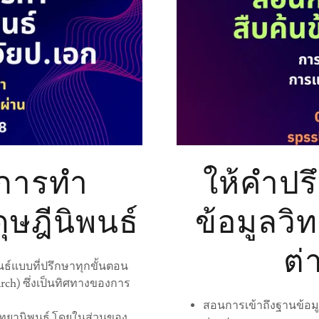
าการทำ
ให้คำปร
ุษฎีนิพนธ์
ข้อมูลว
ต่
นธ์แบบที่ปรึกษาทุกขั้นตอน
ch) ซึ่งเป็นทิศทางของการ
สอนการเข้าถึงฐานข้อมู
ิทยานิพนธ์ โดยในส่วนของ