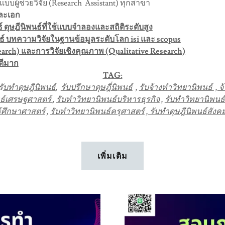
บบผู้ช่วยวิจัย (Research Assistant) ทุกสาขา
ละเอก
 ดุษฎีนิพนธ์ที่ใช้แบบจำลองและสถิติระดับสูง
นธ์ บทความวิจัยในฐานข้อมูลระดับโลก isi และ scopus
search) และการวิจัยเชิงคุณภาพ (Qualitative Research)
ดีมาก
TAG:
รั
บทำดุษฎีนิพนธ์
,
รับปรึกษาดุษฎี่นิพนธ์
,
รับจ้างทำวิทยานิพนธ์
,
จ
นธ์เศรษฐศาสตร์
,
รับทำวิทยานิพนธ์บริหารธุรกิจ
,
รับทำวิทยานิพน
์ศึกษาศาสตร์
,
รับทำวิทยานิพนธ์ครุศาสตร์
,
รับทำดุษฎีนิพนธ์สังค
เพิ่มเติม