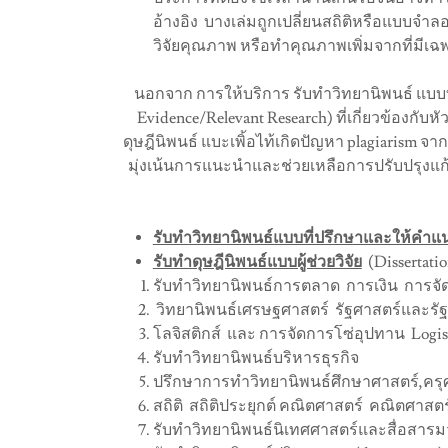
อ้างอิง บางเล่มถูกเปลี่ยนสถิติหรือแบบจำลอ
วิจัยคุณภาพ หรือทำคุณภาพเพิ่มจากที่มีเ
นอกจาก การให้บริการ รับทำวิทยานิพนธ์ แบบที
Evidence/Relevant Research) ที่เกี่ยวข้องกั
ดุษฎีนิพนธ์ แบะเพิ้อไท้เกิดปัญหา plagiarism
มุ่งเน้นการแนะนำและช่วยเหลือการปรับปรุงแ
รับทำวิทยานิพนธ์แบบที่ปรึกษาและให้คำ
รับทำดุษฎีนิพนธ์แบบผู้ช่วยวิจัย
(Dissertatio
รับทำวิทยานิพนธ์การตลาด การเงิน การจัด
วิทยานิพนธ์เศรษฐศาสตร์ รัฐศาสตร์และร
โลจิสติกส์ และ การจัดการโซ่อุปทาน Logis
รับทำวิทยานิพนธ์บริหารธุรกิจ
ปรึกษาการทำวิทยานิพนธ์ศึกษาศาสตร์,ครุ
สถิติ สถิติประยุกต์ คณิตศาสตร์ คณิตศา
รับทำวิทยานิพนธ์นิเทศศาสตร์และสื่อสาร