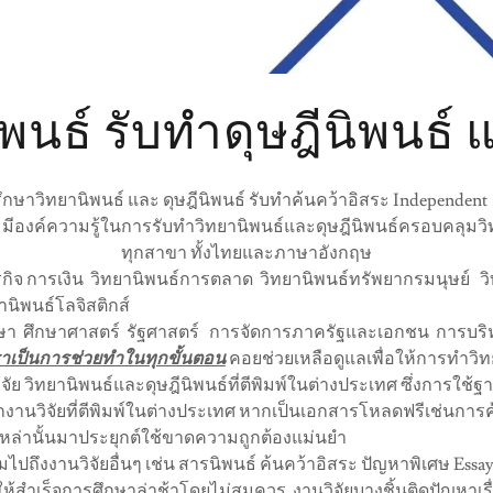
พนธ์ รับทำดุษฎีนิพนธ์ แบ
ปรึกษาวิทยานิพนธ์ และ ดุษฎีนิพนธ์ รับทำค้นคว้าอิสระ Independe
ีองค์ความรู้ในการรับทำวิทยานิพนธ์และดุษฎีนิพนธ์ครอบคลุมวิ
ทุกสาขา ทั้งไทยและภาษาอังกฤษ
ุรกิจ การเงิน วิทยานิพนธ์การตลาด วิทยานิพนธ์ทรัพยากรมนุษย์ 
านิพนธ์โลจิสติกส์
ษา ศึกษาศาสตร์ รัฐศาสตร์ การจัดการภาครัฐและเอกชน การบริห
ราเป็นการช่วยทำในทุกขั้นตอน
คอยช่วยเหลือดูแลเพื่อให้การทำวิท
ัย วิทยานิพนธ์และดุษฎีนิพนธ์ที่ตีพิมพ์ในต่างประเทศ ซึ่งการใช้
ากงานวิจัยที่ตีพิมพ์ในต่างประเทศ หากเป็นเอกสารโหลดฟรีเช่นการค
เหล่านั้นมาประยุกต์ใช้ขาดความถูกต้องแม่นยำ
ไปถึงงานวิจัยอื่นๆ เช่น สารนิพนธ์ ค้นคว้าอิสระ ปัญหาพิเศษ Es
้สำเร็จการศึกษาล่าช้าโดยไม่สมควร งานวิจัยบางชิ้นติดปัญหาเ